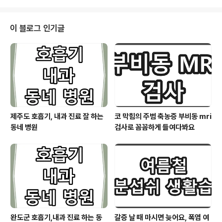
인천광역시 남동구 경원대로 971, 2층 (간석동, 간석홈플
러스) 일요일 진료 13:00~18:00 백세 튼튼 플란트 치과
의원032-465-2829 인천광역시 남동구 석산로 17
이 블로그 인기글
2, 간석래미안자이아파트 상가3동 3층 301호 (간석동) 일
요일 진료 11:00~16:00 서울365 치과의원032-432-
0365 인천광역시 남동구 예술로 138, 이토타워 212,21
2-1,212-2,212-3,212-4호 (구월동) 일요일 진료 14:..
제주도 호흡기, 내과 진료 잘 하는
코 막힘의 주범 축농증 부비동 mri
동네 병원
검사로 꼼꼼하게 들여다봐요
완도군 호흡기,내과 진료 하는 동
갈증 날 때 마시면 늦어요, 폭염 여