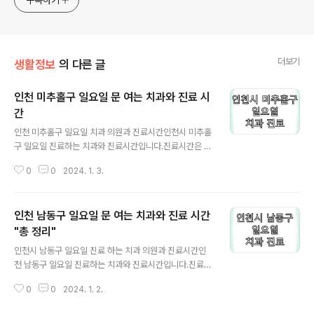
구독하기
더보기
생활정보
의 다른 글
인천 미추홀구 일요일 문 여는 치과와 진료 시
간
글 내용
인천 미추홀구 일요일 치과 의원과 진료시간인천시 미추홀
구 일요일 진료하는 치과와 진료시간입니다.진료시간은 해
당 의료기관의 사정에 의해서 변동될 가능성이 많습니다.
0
0
2024. 1. 3.
방문하시기 전에 반드시 유선전화로 확인 후에 방문 하시
기 바랍니다. SNC 시카고 치과의원 032-224-2275
인천광역시 미추홀구 독배로 311, 비젼프라자 3층 302
인천 남동구 일요일 문 여는 치과와 진료 시간
호 (용현동) 일요일 진료 09:30~14:00 주안 시카고 치과
의원 032-225-2275 인천광역시 미추홀구 미추홀대
"총 정리"
글 내용
로 610, 5층 (주안동) 일요일 진료 09:30~13:30 서울 정
인천시 남동구 일요일 진료 하는 치과 의원과 진료시간인
진 키즈 치과의원 032-874-7528 인천광역시 미추홀
천 남동구 일요일 진료하는 치과와 진료시간입니다.진료시
구 숙골로 100, 광장프라자 3층 (도화동) 일요일 진료 09:
간은 해당 의료기관의 사정에 의해서 변동될 가능성이 많
30~13:30 공휴일, 일요일 진료 가능한 병원 찾기.안녕하
0
0
2024. 1. 2.
습니다.방문하시기 전에 반드시 유선전화로 확인 후에 방
세요...
문 하시기 바랍니다. 플러스 치과의원032-876-2900