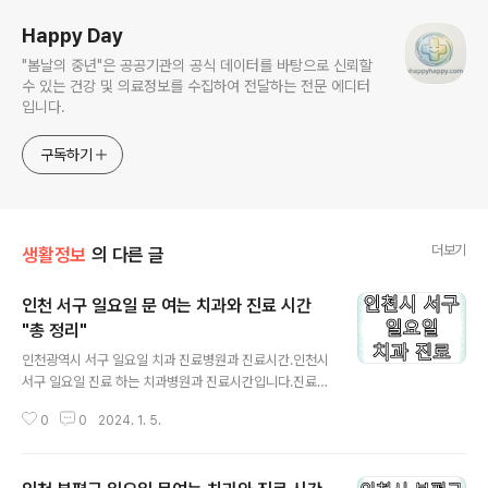
Happy Day
"봄날의 중년"은 공공기관의 공식 데이터를 바탕으로 신뢰할
수 있는 건강 및 의료정보를 수집하여 전달하는 전문 에디터
입니다.
구독하기
더보기
생활정보
의 다른 글
인천 서구 일요일 문 여는 치과와 진료 시간
"총 정리"
글 내용
인천광역시 서구 일요일 치과 진료병원과 진료시간.인천시
서구 일요일 진료 하는 치과병원과 진료시간입니다.진료시
간은 해당 의료기관의 사정에 의해서 변동될 가능성이 많
0
0
2024. 1. 5.
습니다.방문하시기 전에 반드시 유선전화로 확인 후에 방
문 하시기 바랍니다. 가정 백세 플란트 치과의원 032-2
72-2828 인천광역시 서구 가정로 386, 3층 (가정동, 신