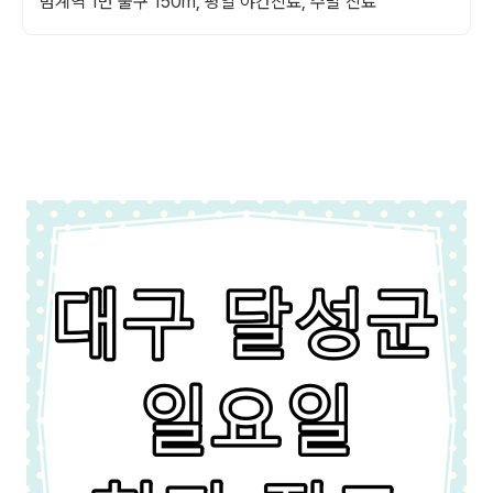
범계역 1번 출구 150m, 평일 야간진료, 주말 진료