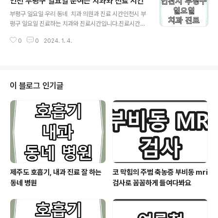
인천 부평구 일요일 문여는 치과와 진료 시간
협)일요일 진료 10:00~14:00 스마일 365 치과의원 03
글 내용
2-285-2828 인천광역시 서구 검단로 485, 2,3층 (마
부평구 일요일 우리 동네 치과 의원과 진료 시간인천시 부
전동)일요일 진료 09:30~14:00 지오웰 치과 의원 032-
평구 일요일 진료하는 치과와 진료시간입니다.진료시간은
568-7528 인천광역시 서구 원당대로 581, 2층 (마전
해당 의료기관의 사정에 의해서 변동될 가능성이 많습니
동)일요일 진료 10:00~17:00 모드니 치과의원 032-56
0
0
2024. 1. 4.
다.방문하시기 전에 반드시 유선전화로 확인 후에 방문 하
8-2735 인천광역시 서구 중봉대로 587, 지..
시기 바랍니다. 배형수 치과의원 032-515-2324 인천
광역시 부평구 경원대로 1234, 7층 (산곡동) 일요일 진
료 10:00~17:00 시카고 치과병원 032-508-6677 인
천광역시 부평구 경원대로 1246, 2층 (산곡동, 동심빌딩)
이 블로그 인기글
일요일 진료 09:00~14:00 연세 디앤유 치과의원 032-
274-2875 인천광역시 부평구 경원대로 1395, 부평일
번가 2층 203일부, 204, 205, 206호 (부평동) 일요
일 진료 14:00~18:00 서울 스마트 치과의원 032..
제주도 호흡기, 내과 진료 잘 하는
코 막힘의 주범 축농증 부비동 mri
동네 병원
검사로 꼼꼼하게 들여다봐요