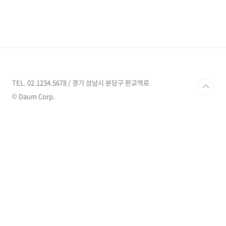
재단 의정부백병원 종합병원 031-856-8111 경
기도 의정부시 금신로 322, (신곡동) 학교법인 을
지학원 의정부을지대학교병원 종합병원 031-
951-1000 경기도 의정부시 동일로 712, 을지대
학교 의정부캠퍼스 및 부속병원 (금오동) 가톨릭
대학교의정부성모병원 종합병원 1661-7500 경
기도 의정부시 천보로 271, 의정부성모병원 (금
오동) http://www.cmcujb.or.kr/ 추병원 종합
TEL. 02.1234.5678 / 경기 성남시 분당구 판교역로
병원 031-845-7777 경기도 의정부시 평화로
© Daum Corp.
650, (의정부동..