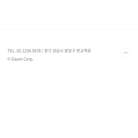
합병원 1599-6677 경기도 부천시 소사구 호현
로489번길 28, (소사본동, 세종병원)
http://www.sejongh.co.kr 가톨릭대학교부천
성모병원 종합병원 032-1577-0675 경기도 부
천시 원미구 소사로 327, 가톨릭대학교 부천성모
병원 (소사동)
http://www.cmcbucheon.or.kr 순천향대학
교부속부천병원 상급종합 032-621-5114 경기
TEL. 02.1234.5678 / 경기 성남시 분당구 판교역로
도 부천시 원미구 조마루로 170, (중동)
© Daum Corp.
www.schmc.ac.kr/bucheon/kor/inde..