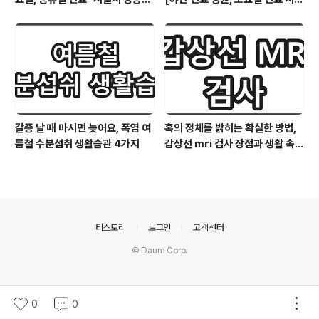
구"
간, 일요일 진료시간, 공휴일 진료
시간]
갈증 날 때 마시면 늦어요, 폭염 여
혹의 정체를 밝히는 확실한 방법,
름철 수분섭취 생활습관 4가지
갑상선 mri 검사 장점과 생활 속
예방법
의안내
티스토리
로그인
고객센터
© Daum Corp.
0
0