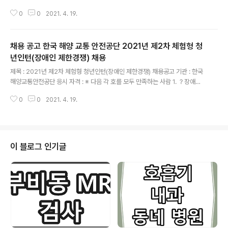
점수(등급) 이상인 자(학력, 연령 무관) - TOEIC 720점, NEW TEPS 308점,
0
0
2021. 4. 19.
TOEFL 81점, TOEIC Speaking 120점, TEPS Speaking 51점, OPIC I
M2, IELTS 5.5 - 어학성적은 지원자격 적격여부 판단시에만 사용 - 어학성적
인정 기준 : '19. 5. 4. 이후 응시하고 '21. 5. 3.(접수마감일)까지 발표된 국내
채용 공고 한국 해양 교통 안전공단 2021년 제2차 체험형 청
정기시험 성적(어학성적 종류 중 한 개의 성적만 제출) - 조회 확인이 불가한 성
적 및 국외시험 성적은 불인정 ㅇ 공무직(환경미화직) : 고령자우선고용 정책에
년인턴(장애인 제한경쟁) 채용
글 내용
따라 채용예정..
제목 : 2021년 제2차 체험형 청년인턴(장애인 제한경쟁) 채용공고 기관 : 한국
해양교통안전공단 응시 자격 : ※ 다음 각 호를 모두 만족하는 사람 1. ？장애인
고용촉진 및 직업재활법？에 따른 장애인 2. 응시연령 : 임용예정일 기준 만 15
0
0
2021. 4. 19.
세 이상 만 34세 이하 * ？청년고용촉진 특별법 시행령？ 제2조(청년의 나이)
3. 학력 : 고등학교 재학생 이상 * 단, 계약기간동안 전일 근무가 가능해야하며,
근무기간 중 학업병행 불가 4. 채용공고일 기준 취업자 및 취업이 결정된 자는
제외 * 채용 공고일 기준 당시 취업자(인턴 포함)는 응시 자격에서 제외되며, 추
후 증빙서류를 통해 확인 예정 * 우리 공단의 인턴 경력이 2회 이상인 경우 재응
이 블로그 인기글
시 불가 5. 임용예정일부터 근무 가능한 자 6. 공단 인사관리규..