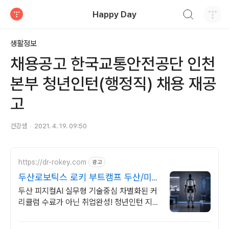
검색하기
Happy Day
티스토리
생활정보
채용공고 한국교통안전공단 인천
본부 청년인턴(행정직) 채용 재공
고
건강샘
2021. 4. 19. 09:50
https://dr-rokey.com
광고
두산로보틱스 로키 부트캠프 두산/미
국 기업 인턴쉽
두산 피지컬AI 실무형 기술중심 차별화된 커
리큘럼 수료가 아닌 취업완성! 청년인턴 지능
형 로봇 개발을 위한 ROS 프로그램부터 컴
퓨터비전까지!